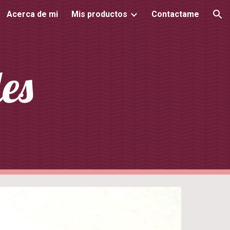
Acerca de mi
Mis productos
Contactame
ion
es